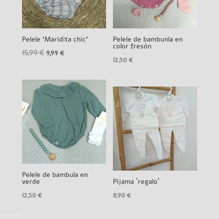
Pelele ‘Maridita chic’
Pelele de bambunla en
color fresón
15,99
€
El
El
9,99
€
12,50
€
precio
precio
original
actual
era:
es:
15,99 €.
9,99 €.
Pelele de bambula en
verde
Pijama `regalo´
12,50
€
8,90
€