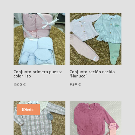
Conjunto primera puesta
Conjunto recién nacido
color liso
‘Nenuco’
15,00
€
9,99
€
¡Oferta!