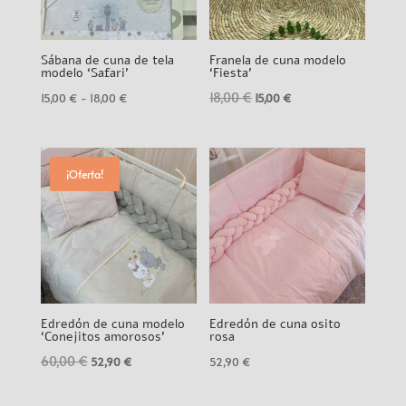
Sábana de cuna de tela
Franela de cuna modelo
modelo ‘Safari’
‘Fiesta’
18,00
€
Rango
El
El
15,00
€
-
18,00
€
15,00
€
de
precio
precio
precios:
original
actual
desde
era:
es:
¡Oferta!
15,00 €
18,00 €.
15,00 €.
hasta
18,00 €
Edredón de cuna modelo
Edredón de cuna osito
‘Conejitos amorosos’
rosa
60,00
€
El
El
52,90
€
52,90
€
precio
precio