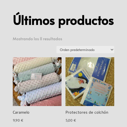
Últimos productos
Mostrando los 11 resultados
Caramelo
Protectores de colchón
9,90
€
5,00
€