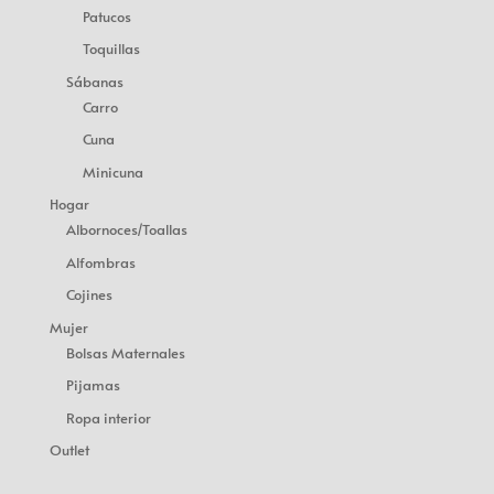
Patucos
Toquillas
Sábanas
Carro
Cuna
Minicuna
Hogar
Albornoces/Toallas
Alfombras
Cojines
Mujer
Bolsas Maternales
Pijamas
Ropa interior
Outlet