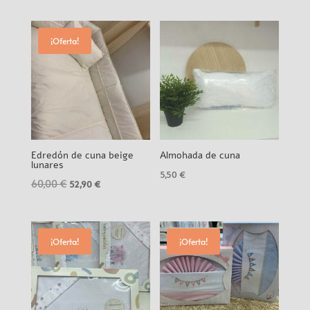
¡Oferta!
Edredón de cuna beige
Almohada de cuna
lunares
5,50
€
60,00
€
El
El
52,90
€
precio
precio
original
actual
era:
es:
¡Oferta!
¡Oferta!
60,00 €.
52,90 €.