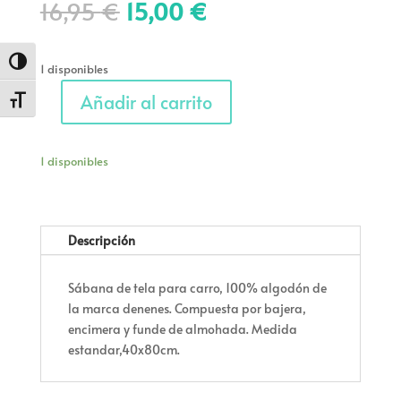
El
El
16,95
€
15,00
€
precio
precio
original
actual
era:
es:
Alternar alto contraste
1 disponibles
16,95 €.
15,00 €.
Añadir al carrito
Alternar tamaño de letra
Sábana
de
tela
1 disponibles
'rosita'
cantidad
Descripción
Sábana de tela para carro, 100% algodón de
la marca denenes. Compuesta por bajera,
encimera y funde de almohada. Medida
estandar,40x80cm.