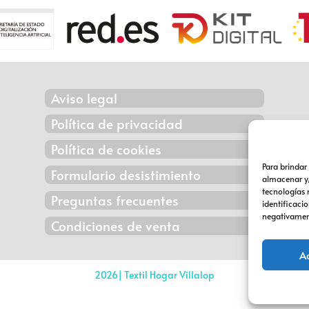
Aviso legal
Política de privacidad
Política de cookies
Para brindar
Formulario desistimiento
almacenar y/
tecnologías
Preguntas frecuentes
identificacio
negativament
Condiciones de venta
A
2026| Textil Hogar Villalop