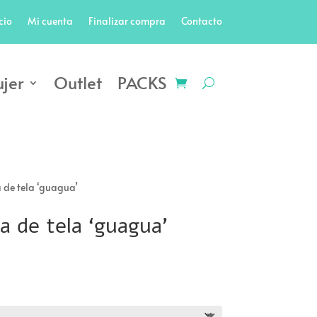
cio
Mi cuenta
Finalizar compra
Contacto
jer
Outlet
PACKS
 de tela ‘guagua’
a de tela ‘guagua’