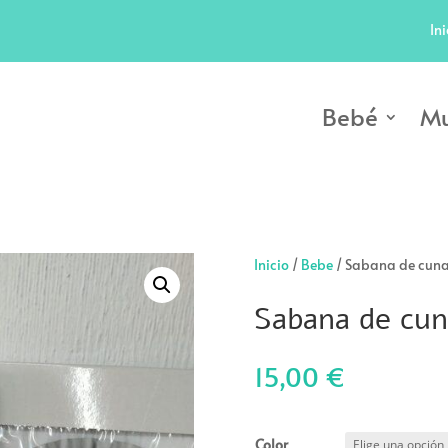
Ini
Bebé
Mu
Inicio
/
Bebe
/ Sabana de cuna
Sabana de cun
15,00
€
Color