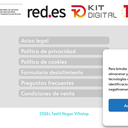
Aviso legal
Política de privacidad
Política de cookies
Para brindar
Formulario desistimiento
almacenar y/
tecnologías
Preguntas frecuentes
identificacio
negativament
Condiciones de venta
A
2026| Textil Hogar Villalop