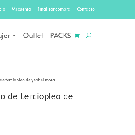
cio
Mi cuenta
Finalizar compra
Contacto
jer
Outlet
PACKS
 de terciopleo de ysabel mora
o de terciopleo de
El
precio