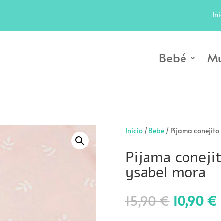
Ini
Bebé
Mu
Inicio
/
Bebe
/ Pijama conejito
Pijama conejit
ysabel mora
El
15,90
€
10,90
€
precio