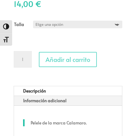
14,00
€
Talla
Alternar alto contraste
Alternar tamaño de letra
Pelele
Añadir al carrito
mandarina
cantidad
Descripción
Información adicional
Pelele de la marca Calamaro.