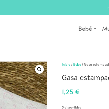
Ini
Bebé
Mu
Inicio
/
Bebe
/ Gasa estampada
Gasa estampad
1,25
€
3 disponibles