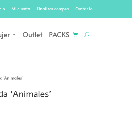
cio
Mi cuenta
Finalizar compra
Contacto
jer
Outlet
PACKS
 ‘Animales’
a ‘Animales’