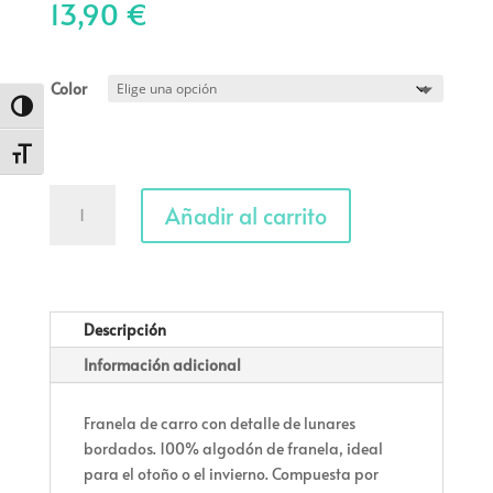
13,90
€
Color
Alternar alto contraste
Alternar tamaño de letra
Franela
Añadir al carrito
de
carro
'Topitos'
cantidad
Descripción
Información adicional
Franela de carro con detalle de lunares
bordados. 100% algodón de franela, ideal
para el otoño o el invierno. Compuesta por