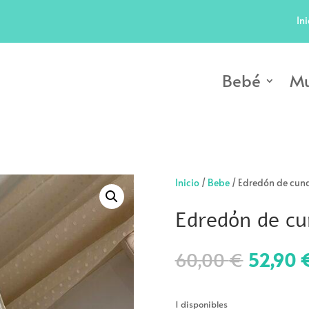
Ini
Bebé
Mu
Inicio
/
Bebe
/ Edredón de cuna
Edredón de cu
El
60,00
€
52,90
precio
original
era:
1 disponibles