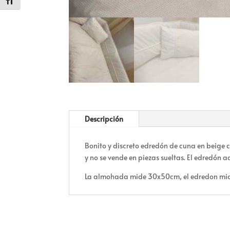
Alternar tamaño de letra
Descripción
Bonito y discreto edredón de cuna en beige
y no se vende en piezas sueltas. El edredón
La almohada mide 30x50cm, el edredon mid