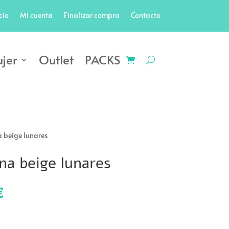
cio
Mi cuenta
Finalizar compra
Contacto
jer
Outlet
PACKS
 beige lunares
na beige lunares
El
€
precio
actual
es: