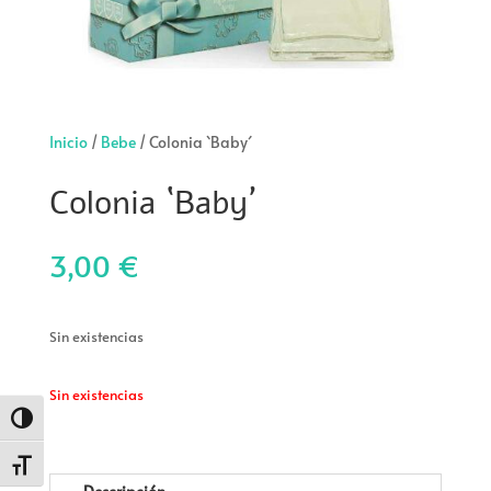
Inicio
/
Bebe
/ Colonia `Baby´
Colonia `Baby´
3,00
€
Sin existencias
Sin existencias
Alternar alto contraste
Alternar tamaño de letra