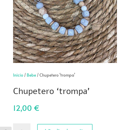
Inicio
/
Bebe
/ Chupetero ‘trompa’
Chupetero ‘trompa’
12,00
€
Chupetero