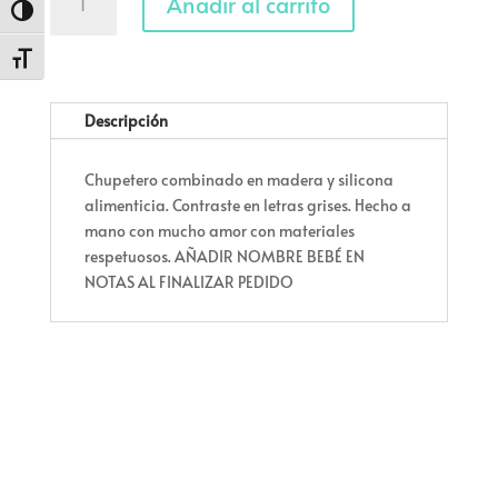
Añadir al carrito
'trompa'
Alternar alto contraste
cantidad
Alternar tamaño de letra
Descripción
Chupetero combinado en madera y silicona
alimenticia. Contraste en letras grises. Hecho a
mano con mucho amor con materiales
respetuosos. AÑADIR NOMBRE BEBÉ EN
NOTAS AL FINALIZAR PEDIDO