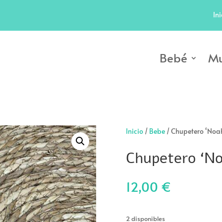
Ini
Bebé
Mu
Inicio
/
Bebe
/ Chupetero ‘Noa
Chupetero ‘No
12,00
€
2 disponibles