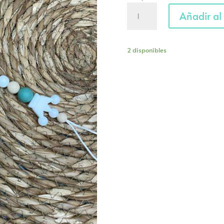
Chupetero
Añadir al 
'Noah'
cantidad
2 disponibles