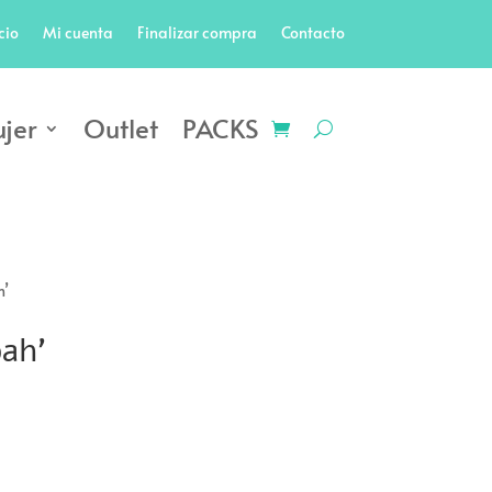
cio
Mi cuenta
Finalizar compra
Contacto
jer
Outlet
PACKS
h’
ah’