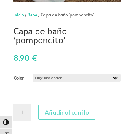
Inicio
/
Bebe
/ Capa de baño ‘pomponcito’
Capa de baño
‘pomponcito’
8,90
€
Color
Capa
Añadir al carrito
de
baño
Alternar alto contraste
'pomponcito'