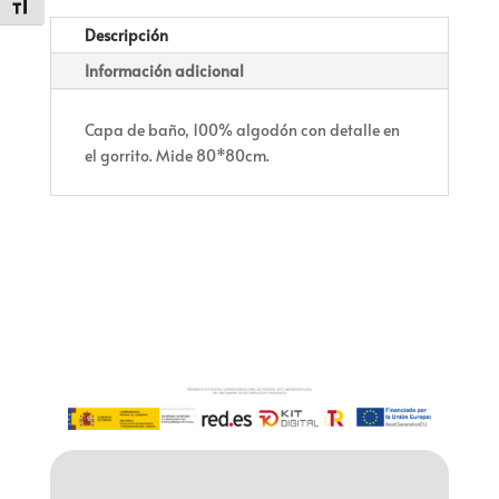
cantidad
Alternar tamaño de letra
Descripción
Información adicional
Capa de baño, 100% algodón con detalle en
el gorrito. Mide 80*80cm.